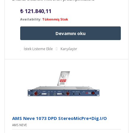
₺
121.840,11
Availability:
Tükenmiş Stok
Devamını oku
İstek Listeme Ekle
Karşılaştır
AMS Neve 1073 DPD StereoMicPre+Dig.I/O
AMS NEVE