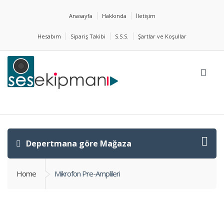
Anasayfa
Hakkında
İletişim
Hesabım
Sipariş Takibi
S.S.S.
Şartlar ve Koşullar
Depertmana göre Mağaza
Home
Mikrofon Pre-Amplileri