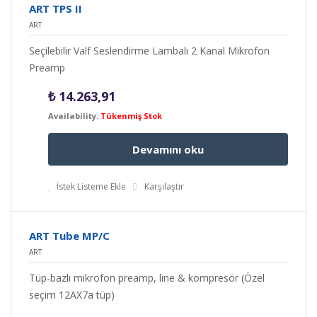
ART TPS II
ART
Seçilebilir Valf Seslendirme Lambalı 2 Kanal Mikrofon
Preamp
₺
14.263,91
Availability:
Tükenmiş Stok
Devamını oku
İstek Listeme Ekle
Karşılaştır
ART Tube MP/C
ART
Tüp-bazlı mikrofon preamp, line & kompresör (Özel
seçim 12AX7a tüp)