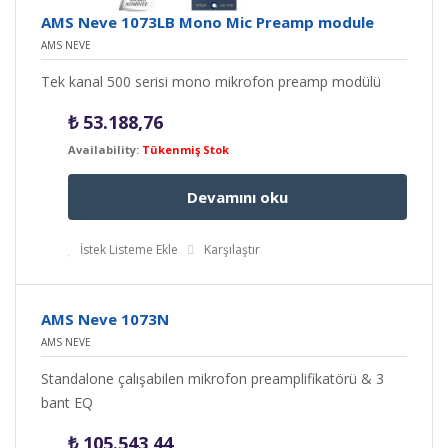
AMS Neve 1073LB Mono Mic Preamp module
AMS NEVE
Tek kanal 500 serisi mono mikrofon preamp modülü
₺
53.188,76
Availability:
Tükenmiş Stok
Devamını oku
İstek Listeme Ekle
Karşılaştır
AMS Neve 1073N
AMS NEVE
Standalone çalışabilen mikrofon preamplifikatörü & 3
bant EQ
₺
105.543,44