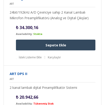
ART
24bit/192kHz A/D Çeviriciye sahip 2 Kanal Lambalı
Mikrofon Preamplifikatörü (Analog ve Dijital Çıkışlar)
₺
34.300,16
Availability:
Stokta
Sepete Ekle
İstek Listeme Ekle
Karşılaştır
ART DPS II
ART
2 kanal lambalı dijital Preamplifikatör Sistemi
₺
20.942,66
Availability:
Tükenmiş Stok