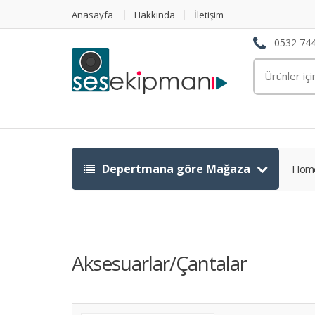
Anasayfa
Hakkında
İletişim
0532 744
Ara:
Depertmana göre Mağaza
Hom
Aksesuarlar/Çantalar