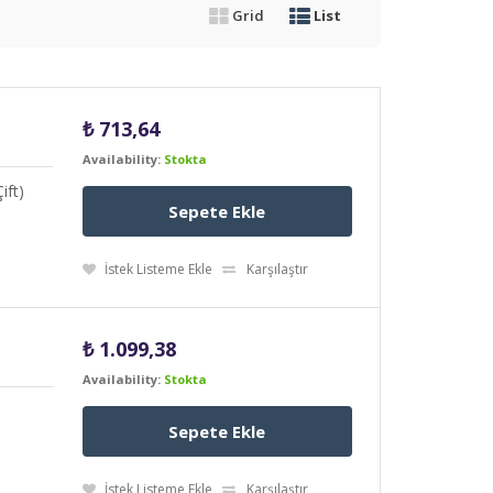
Grid
List
₺
713,64
Availability:
Stokta
ift)
Sepete Ekle
İstek Listeme Ekle
Karşılaştır
₺
1.099,38
Availability:
Stokta
Sepete Ekle
İstek Listeme Ekle
Karşılaştır