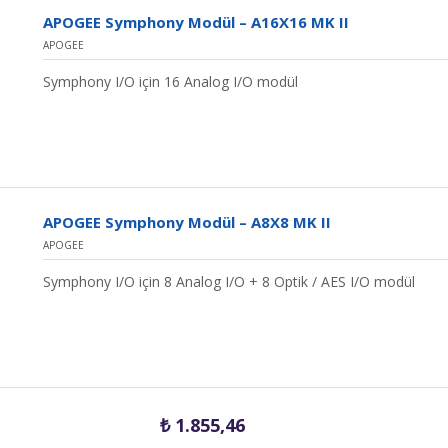
APOGEE Symphony Modül – A16X16 MK II
APOGEE
Symphony I/O için 16 Analog I/O modül
APOGEE Symphony Modül – A8X8 MK II
APOGEE
Symphony I/O için 8 Analog I/O + 8 Optik / AES I/O modül
₺
1.855,46