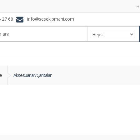
H
 27 68
info@sesekipmani.com
e
Aksesuarlar/Çantalar