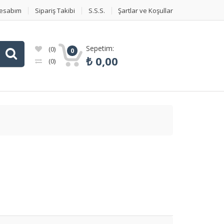
esabım
Sipariş Takibi
S.S.S.
Şartlar ve Koşullar
Sepetim:
(0)
0
₺
0,00
(0)