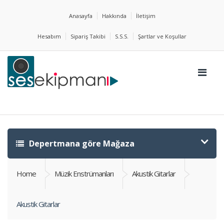
Anasayfa
Hakkında
İletişim
Hesabım
Sipariş Takibi
S.S.S.
Şartlar ve Koşullar
Depertmana göre Mağaza
Home
Müzik Enstrümanları
Akustik Gitarlar
Akustik Gitarlar