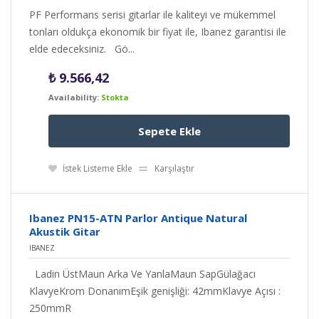
PF Performans serisi gitarlar ile kaliteyi ve mükemmel
tonları oldukça ekonomik bir fiyat ile, Ibanez garantisi ile
elde edeceksiniz. Gö...
₺
9.566,42
Availability:
Stokta
Sepete Ekle
İstek Listeme Ekle
Karşılaştır
Ibanez PN15-ATN Parlor Antique Natural
Akustik Gitar
IBANEZ
Ladin ÜstMaun Arka Ve YanlaMaun SapGülağacı
KlavyeKrom DonanımEşik genişliği: 42mmKlavye Açısı :
250mmR