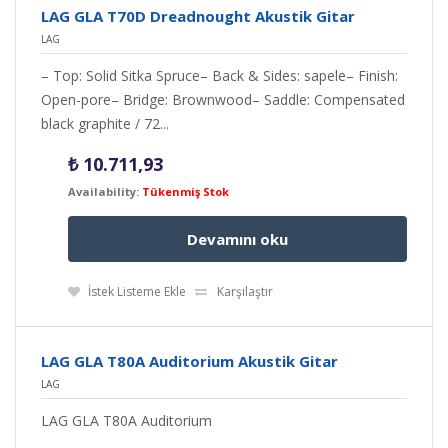
LAG GLA T70D Dreadnought Akustik Gitar
LAG
– Top: Solid Sitka Spruce– Back & Sides: sapele– Finish:
Open-pore– Bridge: Brownwood– Saddle: Compensated
black graphite / 72...
₺
10.711,93
Availability:
Tükenmiş Stok
Devamını oku
İstek Listeme Ekle
Karşılaştır
LAG GLA T80A Auditorium Akustik Gitar
LAG
LAG GLA T80A Auditorium