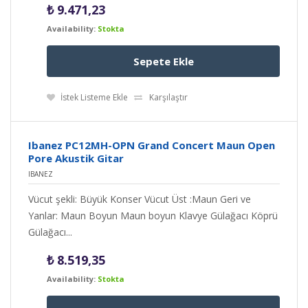
₺
9.471,23
Availability:
Stokta
Sepete Ekle
İstek Listeme Ekle
Karşılaştır
Ibanez PC12MH-OPN Grand Concert Maun Open
Pore Akustik Gitar
IBANEZ
Vücut şekli: Büyük Konser Vücut Üst :Maun Geri ve
Yanlar: Maun Boyun Maun boyun Klavye Gülağacı Köprü
Gülağacı...
₺
8.519,35
Availability:
Stokta